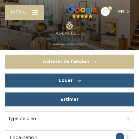
0
FR
MENU
Acheter
de l'ancien
Louer
De l'ancien
De l'immo pro
Estimer
à l'année
Type de bien
1
Localisation