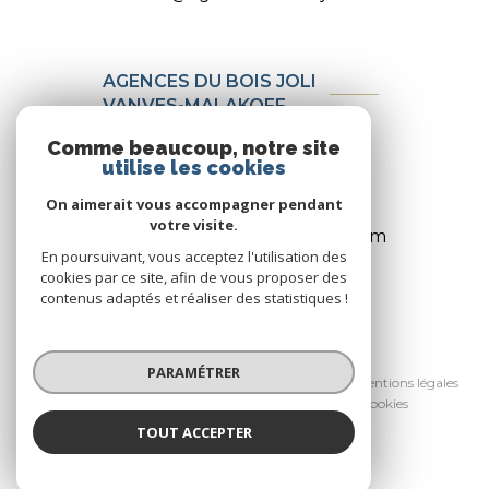
AGENCES DU BOIS JOLI
VANVES-MALAKOFF
56 rue Jean Bleuzen
Comme beaucoup, notre site
92170 Vanves
utilise les cookies
01 46 44 46 00
On aimerait vous accompagner pendant
votre visite.
contact@agencesduboisjoli.com
En poursuivant, vous acceptez l'utilisation des
cookies par ce site, afin de vous proposer des
contenus adaptés et réaliser des statistiques !
© 2026 | Tous droits réservés
PARAMÉTRER
Nos honoraires
Nos partenaires
Mentions légales
Admin
Politique RGPD
Cookies
TOUT ACCEPTER
Réalisé par :